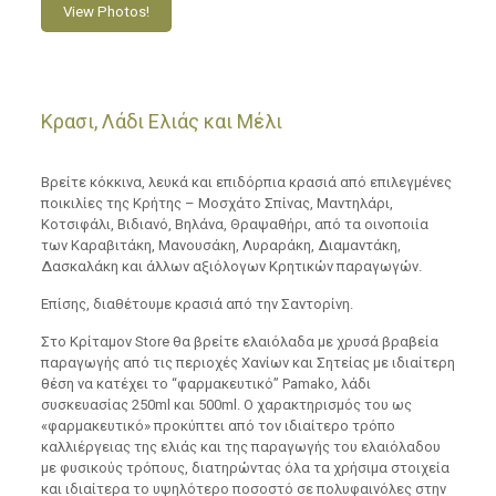
View Photos!
Κρασι, Λάδι Ελιάς και Μέλι
Βρείτε κόκκινα, λευκά και επιδόρπια κρασιά από επιλεγμένες
ποικιλίες της Κρήτης – Μοσχάτο Σπίνας, Μαντηλάρι,
Κοτσιφάλι, Βιδιανό, Βηλάνα, Θραψαθήρι, από τα οινοποιία
των Καραβιτάκη, Μανουσάκη, Λυραράκη, Διαμαντάκη,
Δασκαλάκη και άλλων αξιόλογων Κρητικών παραγωγών.
Επίσης, διαθέτουμε κρασιά από την Σαντορίνη.
Στο Κρίταμον Store θα βρείτε ελαιόλαδα με χρυσά βραβεία
παραγωγής από τις περιοχές Χανίων και Σητείας με ιδιαίτερη
θέση να κατέχει το “φαρμακευτικό” Pamako, λάδι
συσκευασίας 250ml και 500ml. Ο χαρακτηρισμός του ως
«φαρμακευτικό» προκύπτει από τον ιδιαίτερο τρόπο
καλλιέργειας της ελιάς και της παραγωγής του ελαιόλαδου
με φυσικούς τρόπους, διατηρώντας όλα τα χρήσιμα στοιχεία
και ιδιαίτερα το υψηλότερο ποσοστό σε πολυφαινόλες στην