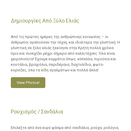
Δημιουργίες Από Ξύλο Ελιάς
Από τις πρώτες ημέρες της ανθρώπινης κοινωνίας – οι
άνθρωποι αγαπούσαν την τέχνη, και ιδιαίτερα την γλυπτική. Η
γλυπτική σε ξύλο ελιάς ξεκίνησε στην Κρήτη πολλά χρόνια
πριν και συνεχίζει μέχρι σήμερα από καλλιτέχνες. Όλα είναι
χειροποίητα! Έχουμε κομμάτια όπως: κύπελλα, πιρούνια και
κουτάλια, βραχιόλια, περιδέραια, δαχτυλίδια, φωτο-
κορνίζες, όλα τα είδη αγαλμάτων και πολλά άλλα!
View Photos!
Ρουχισμός / Σανδάλια
Επιλέξτε από ένα ευρύ φάσμα από σανδάλια, ρούχα, ρολόγια,